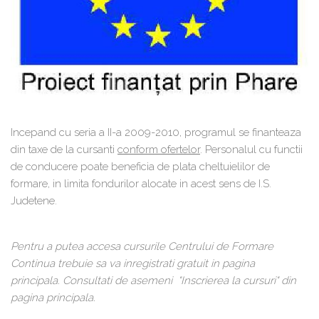
Incepand cu seria a II-a 2009-2010, programul se finanteaza
din taxe de la cursanti
conform ofertelor
. Personalul cu functii
de conducere poate beneficia de plata cheltuielilor de
formare, in limita fondurilor alocate in acest sens de I.S.
Judetene.
Pentru a putea accesa cursurile Centrului de Formare
Continua trebuie sa va inregistrati gratuit in pagina
principala. Consultati de asemeni "Inscrierea la cursuri" din
pagina principala.